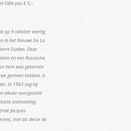
t OBA-pas € 5,-.
ie op 9 oktober veertig
en in het Nieuwe De La
Pierre Dudan. Deze
stem én een Russische
voor hem was gekomen
t we gemeen hebben, is
er. In 1963 zag hij
an elkaar voorgesteld
n korte ontmoeting.
grote Jacques
rens, met als decor de