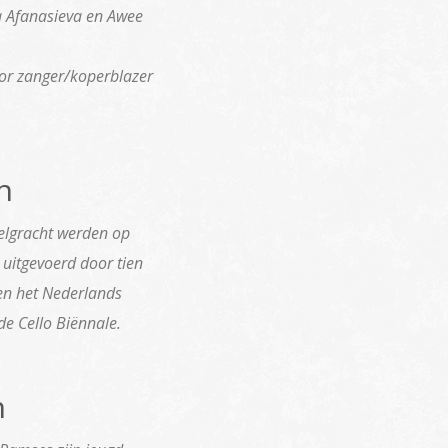
a Afanasieva en Awee
door zanger/koperblazer
n
zelgracht werden op
uitgevoerd door tien
en het Nederlands
de Cello Biënnale.
n