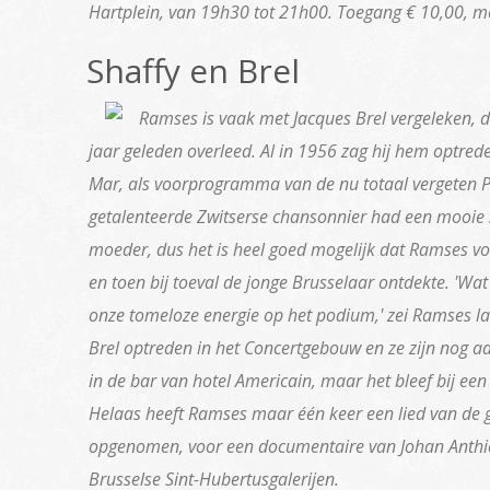
Hartplein, van 19h30 tot 21h00. Toegang € 10,00, me
Shaffy en Brel
Ramses is vaak met Jacques Brel vergeleken, d
jaar geleden overleed. Al in 1956 zag hij hem optred
Mar, als voorprogramma van de nu totaal vergeten 
getalenteerde Zwitserse chansonnier had een mooie 
moeder, dus het is heel goed mogelijk dat Ramses 
en toen bij toeval de jonge Brusselaar ontdekte. 'Wa
onze tomeloze energie op het podium,' zei Ramses lat
Brel optreden in het Concertgebouw en ze zijn nog a
in de bar van hotel Americain, maar het bleef bij ee
Helaas heeft Ramses maar één keer een lied van de 
opgenomen, voor een documentaire van Johan Anthie
Brusselse Sint-Hubertusgalerijen.