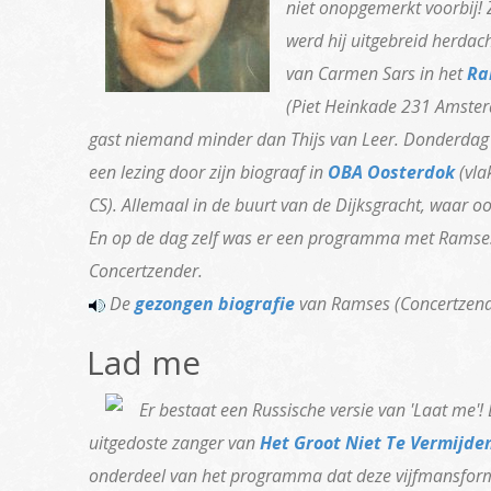
niet onopgemerkt voorbij!
werd hij uitgebreid herdach
van Carmen Sars in het
Ra
(Piet Heinkade 231 Amster
gast niemand minder dan Thijs van Leer. Donderdag
een lezing door zijn biograaf in
OBA Oosterdok
(vla
CS). Allemaal in de buurt van de Dijksgracht, waar oo
En op de dag zelf was er een programma met Ramses 
Concertzender.
De
gezongen biografie
van Ramses (Concertzend
Lad me
Er bestaat een Russische versie van 'Laat me'! 
uitgedoste zanger van
Het Groot Niet Te Vermijde
onderdeel van het programma dat deze vijfmansform