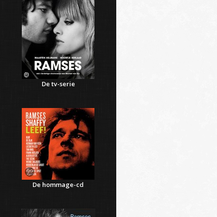
De tv-serie
De hommage-cd