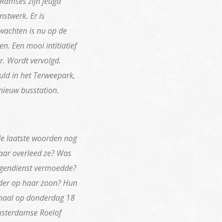
Ramses zijn jeugd
stwerk. Er is
wachten is nu op de
n. Een mooi intitiatief
r. Wordt vervolgd.
ld in het Terweepark,
nieuw busstation.
de laatste woorden nog
ar overleed ze? Was
ingendienst vermoedde?
eder op haar zoon? Hun
rhaal op donderdag 18
sterdamse Roelof