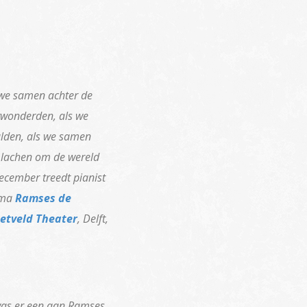
 we samen achter de
rwonderden, als we
alden, als we samen
t lachen om de wereld
ecember treedt pianist
mma
Ramses de
ietveld Theater
, Delft,
as er een aan Ramses