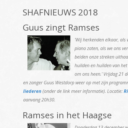
SHAFNIEUWS 2018
Guus zingt Ramses
'Wij herkenden elkaar, als
piano zaten, als we ons ve
beiden onze streken uitha
huilden en huilden van he
om ons heen.' Vrijdag 21 d
en zanger Guus Westdorp weer op met zijn progra
liederen
(onder de link meer informatie). Locatie:
R
aanvang 20h30.
Ramses in het Haagse
Donderdag 13 december w