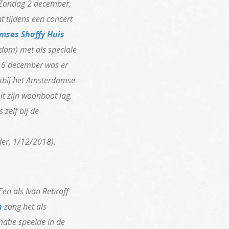
 Zondag 2 december,
t tijdens een concert
mses Shaffy Huis
dam) met als speciale
 6 december was er
kbij het Amsterdamse
it zijn woonboot lag.
zelf bij de
er, 1/12/2018).
Een als Ivan Rebroff
n
zong het als
atie speelde in de