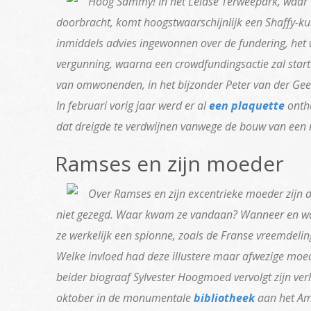
Hoog Sammy! In het Leidse Terweepark, waar 
doorbracht, komt hoogstwaarschijnlijk een Shaffy-kun
inmiddels advies ingewonnen over de fundering, het 
vergunning, waarna een crowdfundingsactie zal starte
van omwonenden, in het bijzonder Peter van der Gee
In februari vorig jaar werd er al
een plaquette
onthu
dat dreigde te verdwijnen vanwege de bouw van een 
Ramses en zijn moeder
Over Ramses en zijn excentrieke moeder zijn 
niet gezegd. Waar kwam ze vandaan? Wanneer en wa
ze werkelijk een spionne, zoals de Franse vreemdel
Welke invloed had deze illustere maar afwezige mo
beider biograaf Sylvester Hoogmoed vervolgt zijn ve
oktober in de monumentale
bibliotheek
aan het Am