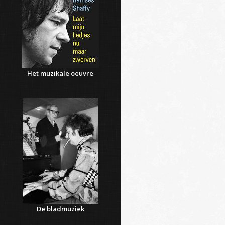
Het muzikale oeuvre
De bladmuziek