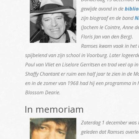
gewijde avond in de
bibli
zijn biograaf en de band
N
(Jochem le Cointre, Anne d
Floris Jan van den Berg).
Ramses kwam vaak in het H
spijbelend van zijn school in Voorburg. Later logeerde 
Paul van Vliet en Liselore Gerritsen en trad veel op 
Shaffy Chantant er ruim een half jaar te zien in de 
en in de zomer van 1968 had hij een programma in 
Blossom Dearie.
In memoriam
Zaterdag 1 december was h
geleden dat Ramses overlee