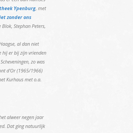
otheek Ypenburg
, met
iet zonder ons
e Blok, Stephan Peters,
aagse, al dan niet
hij er bij zijn vrienden
in Scheveningen, zo was
Mont d'Or (1965/1966)
het Kurhaus met o.a.
et alweer negen jaar
d. Dat ging natuurlijk