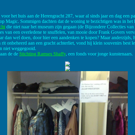
oor het huis aan de Herengracht 287, waar al sinds jaar en dag een paa
hop Magic. Sommigen dachten dat de woning te bezichtigen was in he
cht
die niet naar het museum zijn gegaan (de Bijzondere Collecties va
jes van een overledene te snuffelen, van mooie door Frank Govers ver
deraar dan wel doen, door hier een aandenken te kopen? Maar anderzijds
it onbeheerd aan een gracht achterliet, vond hij klein souvenirs best l
n niet weggegooid.
 aan de de
Stichting Ramses Shaffy
, een fonds voor jonge kunstenaars.