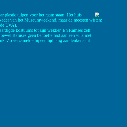
r plastic tulpen voor het raam staan. Het huis
t kader van het Museumweekend, maar de meesten wisten:
n de UvA).
vaardigde kostuums tot zijn wekker. En Ramses zelf
, hoewel Ramses geen behoefte had aan een villa met
euk. Zo verzamelde hij een tijd lang aandenkens uit