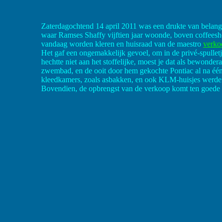
Zaterdagochtend 14 april 2011 was een drukte van belang v
waar Ramses Shaffy vijftien jaar woonde, boven coffees
vandaag worden kleren en huisraad van de maestro
verko
Het gaf een ongemakkelijk gevoel, om in de privé-spullet
hechtte niet aan het stoffelijke, moest je dat als bewon
zwembad, en de ooit door hem gekochte Pontiac al na één r
kleedkamers, zoals asbakken, en ook KLM-huisjes werde
Bovendien, de opbrengst van de verkoop komt ten goede