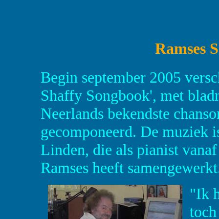
Ramses S
Begin september 2005 versch
Shaffy Songbook', met bla
Neerlands bekendste chansonn
gecomponeerd. De muziek is
Linden, die als pianist vana
Ramses heeft samengewerkt
"Ik 
toch