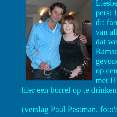
Liesbe
pers: 
dit fan
van al
dat w
Ramse
gevond
op een
met Hu
hier een borrel op te drinken
(verslag Paul Pestman, foto'