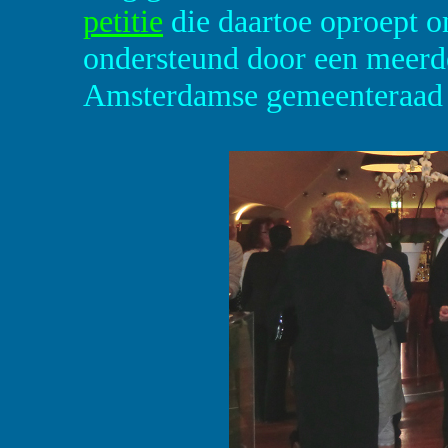
petitie
die daartoe oproept o
ondersteund door een meerde
Amsterdamse gemeenteraad