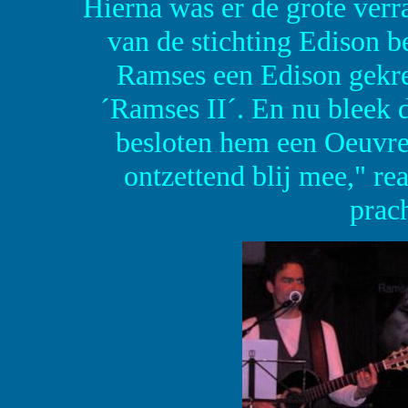
Hierna was er de grote verr
van de stichting Edison b
Ramses een Edison gekreg
´Ramses II´. En nu bleek 
besloten hem een Oeuvrep
ontzettend blij mee," re
prach