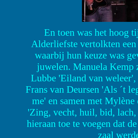
En toen was het hoog t
Alderliefste vertolkten een 
waarbij hun keuze was ge
juwelen. Manuela Kemp z
Lubbe 'Eiland van weleer'
Frans van Deursen 'Als ´t leg
me' en samen met Mylène 
'Zing, vecht, huil, bid, lac
hieraan toe te voegen dat d
zaal werd