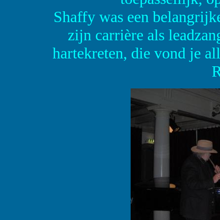
Shaffy was een belangrijke
zijn carrière als leadza
hartekreten, die vond je a
R