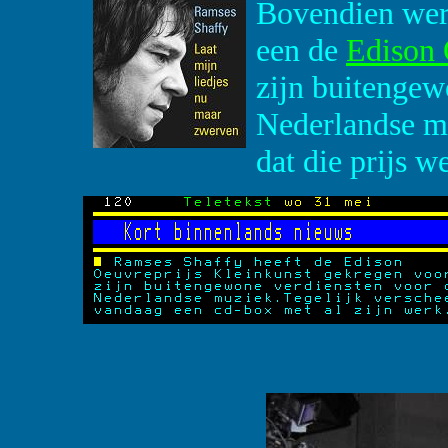
Bovendien wer
een de
Edison 
zijn buitengew
Nederlandse mu
dat die prijs w